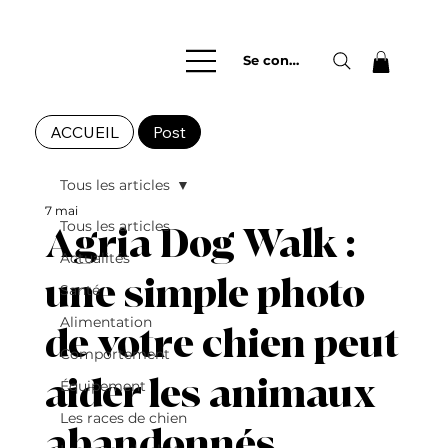
Se connecter
ACCUEIL
Post
Tous les articles
7 mai
Tous les articles
Agria Dog Walk :
Actualités
une simple photo
Santé
Alimentation
de votre chien peut
Comportement
aider les animaux
Équipement
Les races de chien
abandonnés