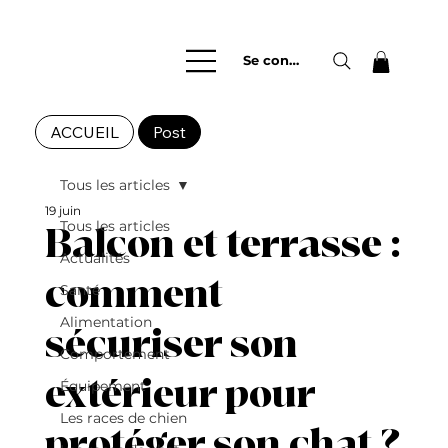
Se connecter
ACCUEIL
Post
Tous les articles
19 juin
Tous les articles
Balcon et terrasse :
Actualités
comment
Santé
Alimentation
sécuriser son
Comportement
extérieur pour
Équipement
Les races de chien
protéger son chat ?