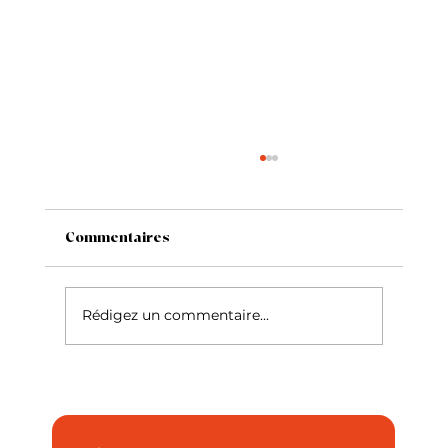
Commentaires
Rédigez un commentaire...
Chien et chat en voiture : faut-il les
attacher ?