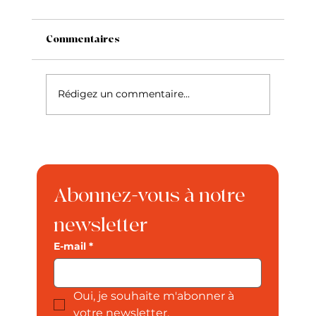
Commentaires
Rédigez un commentaire...
Les prénoms de chien préférés des
Français : le Top 10 et nos conseils
pour bien choisir
Abonnez-vous à notre 
newsletter
E-mail
*
Oui, je souhaite m'abonner à 
votre newsletter.