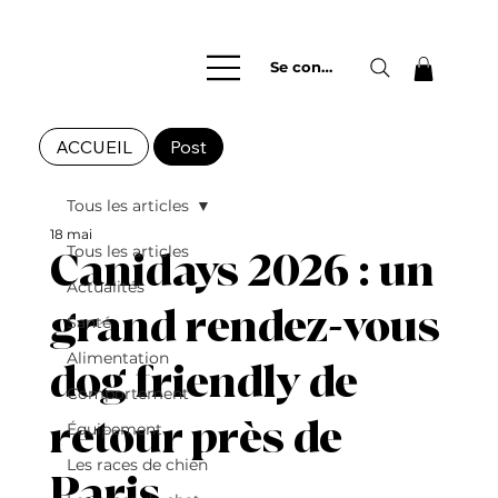
Se connecter
ACCUEIL
Post
Tous les articles
18 mai
Tous les articles
Canidays 2026 : un
Actualités
grand rendez-vous
Santé
Alimentation
dog friendly de
Comportement
retour près de
Équipement
Les races de chien
Paris