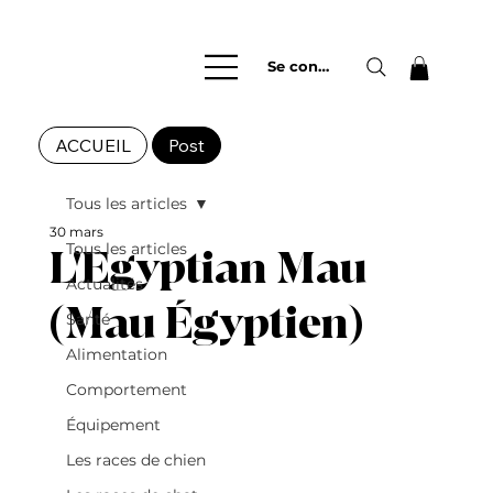
Se connecter
ACCUEIL
Post
Tous les articles
30 mars
Tous les articles
L'Egyptian Mau
Actualités
(Mau Égyptien)
Santé
Alimentation
Comportement
Équipement
Les races de chien