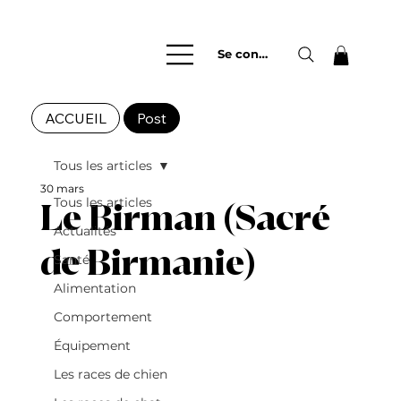
Se connecter
ACCUEIL
Post
Tous les articles
30 mars
Tous les articles
Le Birman (Sacré
Actualités
de Birmanie)
Santé
Alimentation
Comportement
Équipement
Les races de chien