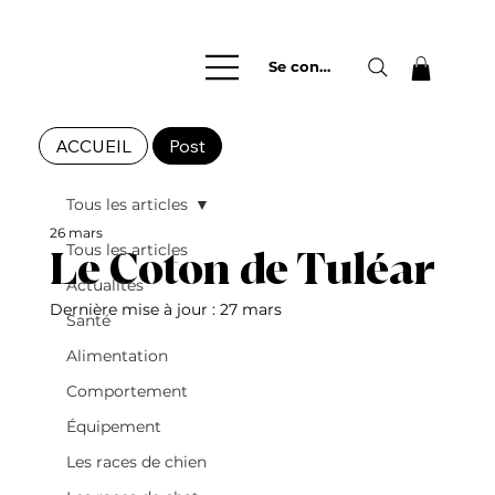
Se connecter
ACCUEIL
Post
Tous les articles
26 mars
Tous les articles
Le Coton de Tuléar
Actualités
Dernière mise à jour :
27 mars
Santé
Alimentation
Comportement
Équipement
Les races de chien