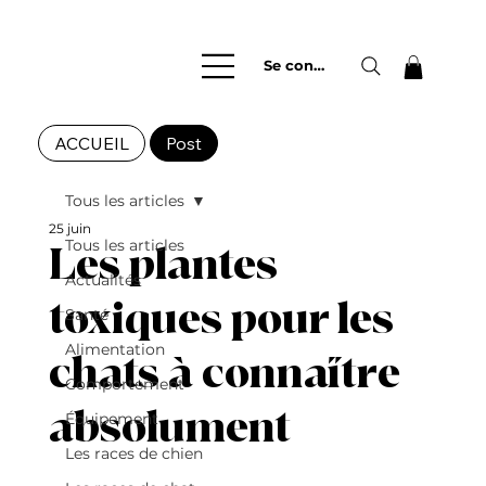
Se connecter
ACCUEIL
Post
Tous les articles
25 juin
Tous les articles
Les plantes
Actualités
toxiques pour les
Santé
Alimentation
chats à connaître
Comportement
absolument
Équipement
Les races de chien