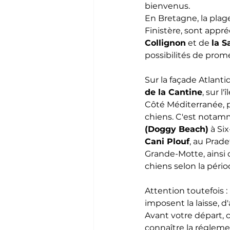
bienvenus.
En Bretagne, la plag
Finistère, sont appr
Collignon
 et de 
la S
possibilités de pro
Sur la façade Atlantiq
de la Cantine
, sur l
Côté Méditerranée, 
chiens. C'est notamm
(Doggy Beach)
 à Si
Cani Plouf
, au Prade
Grande-Motte, ainsi 
chiens selon la pério
Attention toutefois 
imposent la laisse, d
Avant votre départ, c
connaître la régleme