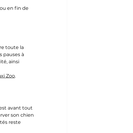
ou en fin de 
e toute la 
s pauses à 
é, ainsi 
xi Zoo
.
est avant tout 
rver son chien 
tés reste 