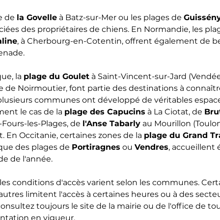
e de 
la Govelle
 à Batz-sur-Mer ou les plages de 
Guissén
éciées des propriétaires de chiens. En Normandie, les pla
aline
, à Cherbourg-en-Cotentin, offrent également de be
menade.
ue, la 
plage du Goulet
 à Saint-Vincent-sur-Jard (Vendée)
'île de Noirmoutier, font partie des destinations à connaîtr
plusieurs communes ont développé de véritables espace
ent le cas de la 
plage des Capucins
 à La Ciotat, de 
Bru
x-Fours-les-Plages, de 
l'Anse Tabarly
 au Mourillon (Toulo
t. En Occitanie, certaines zones de la 
plage du Grand Tr
que des plages de 
Portiragnes
 ou 
Vendres
, accueillent
de de l'année.
: les conditions d'accès varient selon les communes. Cert
'autres limitent l'accès à certaines heures ou à des secteu
onsultez toujours le site de la mairie ou de l'office de to
ntation en vigueur.