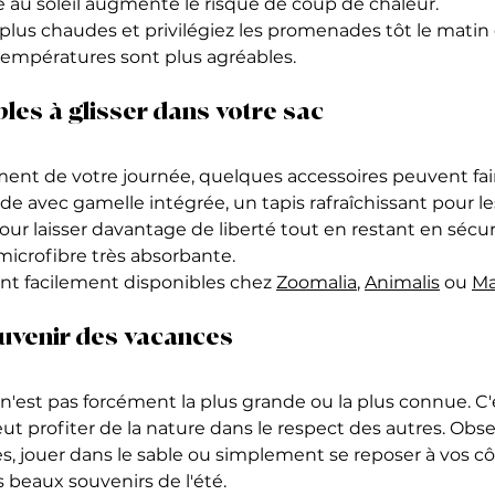
 au soleil augmente le risque de coup de chaleur.
 plus chaudes et privilégiez les promenades tôt le matin 
 températures sont plus agréables.
les à glisser dans votre sac
ment de votre journée, quelques accessoires peuvent fair
de avec gamelle intégrée, un tapis rafraîchissant pour le
ur laisser davantage de liberté tout en restant en sécurit
microfibre très absorbante.
t facilement disponibles chez 
Zoomalia
, 
Animalis
 ou 
Ma
ouvenir des vacances
n'est pas forcément la plus grande ou la plus connue. C'
ut profiter de la nature dans le respect des autres. Obse
es, jouer dans le sable ou simplement se reposer à vos cô
 beaux souvenirs de l'été.