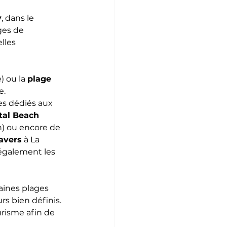
y
, dans le 
ges de 
lles 
 ou la 
plage 
e.
s dédiés aux 
tal Beach 
n) ou encore de 
avers
 à La 
 également les 
aines plages 
rs bien définis. 
urisme afin de 