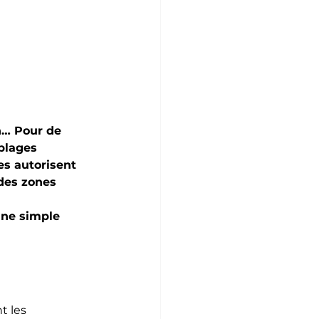
n… Pour de 
plages 
s autorisent 
des zones 
une simple 
t les 