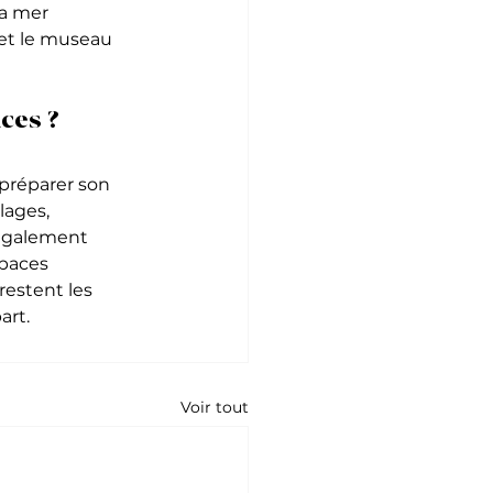
a mer 
et le museau 
nces ?
préparer son 
lages, 
 également 
paces 
restent les 
art.
Voir tout