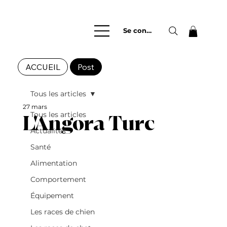
Se connecter
ACCUEIL
Post
Tous les articles
27 mars
Tous les articles
L'Angora Turc
Actualités
Santé
Alimentation
Comportement
Équipement
Les races de chien