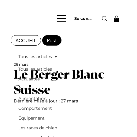
Se connecter
ACCUEIL
Post
Tous les articles
26 mars
Tous les articles
Le Berger Blanc
Actualités
Suisse
Santé
Alimentation
Dernière mise à jour :
27 mars
Comportement
Équipement
Les races de chien