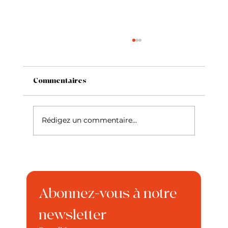
Commentaires
Rédigez un commentaire...
Le Fox Terrier à poil lisse
Abonnez-vous à notre 
newsletter