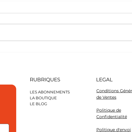
Le Siamois
Le S
RUBRIQUES
LEGAL
Conditions Génér
LES ABONNEMENTS
de Ventes
LA BOUTIQUE
LE BLOG
Politique de
Confidentialité
Politique d'envoi