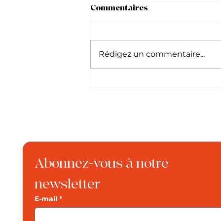
Commentaires
Le Burmese
Rédigez un commentaire...
Abonnez-vous à notre 
newsletter
E-mail
*