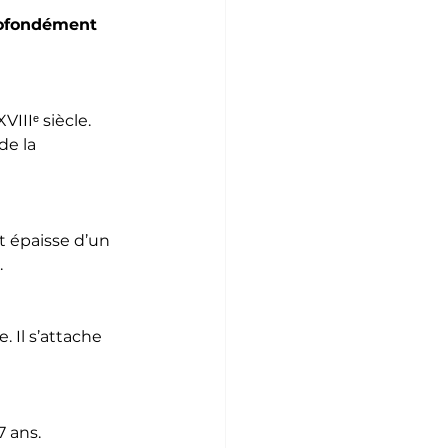
profondément 
IIIᵉ siècle. 
e la 
t épaisse d’un 
.
 Il s’attache 
7 ans.