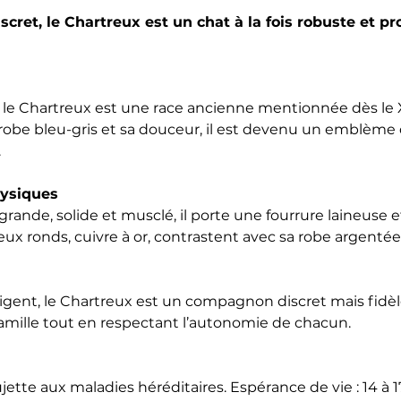
discret, le Chartreux est un chat à la fois robuste et 
 le Chartreux est une race ancienne mentionnée dès le XV
robe bleu-gris et sa douceur, il est devenu un emblème d
.
hysiques
rande, solide et musclé, il porte une fourrure laineuse e
eux ronds, cuivre à or, contrastent avec sa robe argentée
igent, le Chartreux est un compagnon discret mais fidèle.
amille tout en respectant l’autonomie de chacun.
ette aux maladies héréditaires. Espérance de vie : 14 à 1