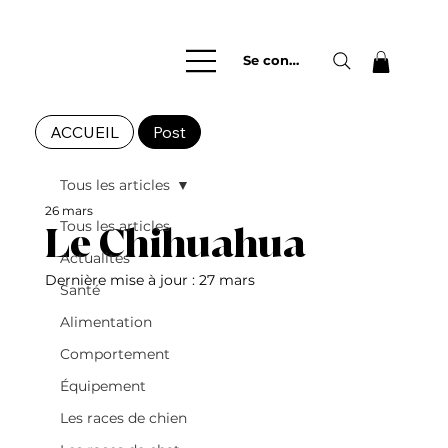
Se connecter
ACCUEIL
Post
Tous les articles
26 mars
Tous les articles
Le Chihuahua
Actualités
Dernière mise à jour :
27 mars
Santé
Alimentation
Comportement
Équipement
Les races de chien