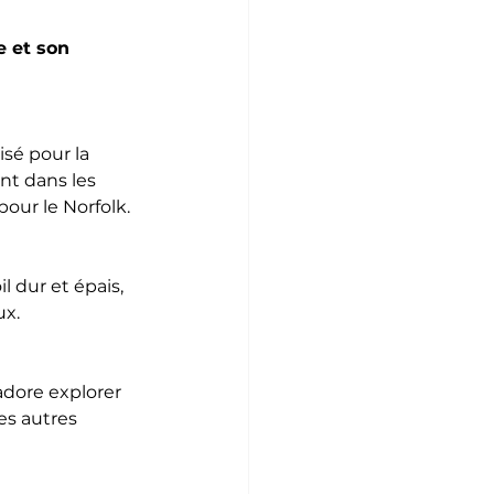
e et son 
isé pour la 
nt dans les 
pour le Norfolk.
l dur et épais, 
ux.
adore explorer 
les autres 