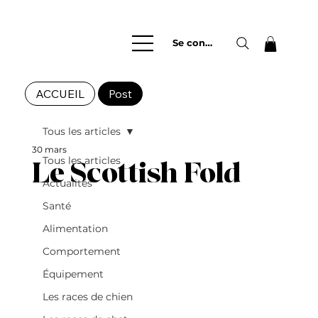
Se connecter
ACCUEIL
Post
Tous les articles
30 mars
Tous les articles
Le Scottish Fold
Actualités
Santé
Alimentation
Comportement
Équipement
Les races de chien