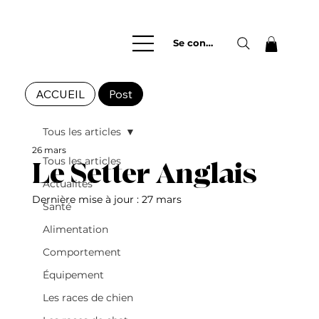
Se connecter
ACCUEIL
Post
Tous les articles
26 mars
Tous les articles
Le Setter Anglais
Actualités
Dernière mise à jour :
27 mars
Santé
Alimentation
Comportement
Équipement
Les races de chien