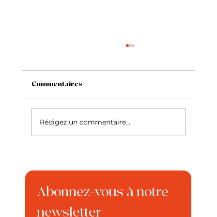
Commentaires
Rédigez un commentaire...
Le Fox Terrier à poil lisse
Abonnez-vous à notre 
newsletter