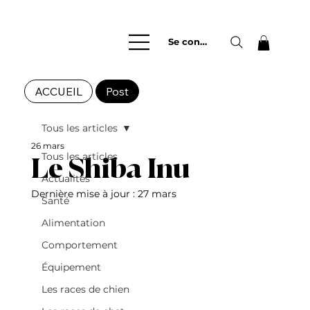
Se connecter
ACCUEIL
Post
Tous les articles
26 mars
Tous les articles
Le Shiba Inu
Actualités
Dernière mise à jour :
27 mars
Santé
Alimentation
Comportement
Équipement
Les races de chien