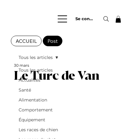
Se connecter
ACCUEIL
Post
Tous les articles
30 mars
Tous les articles
Le Turc de Van
Actualités
Santé
Alimentation
Comportement
Équipement
Les races de chien