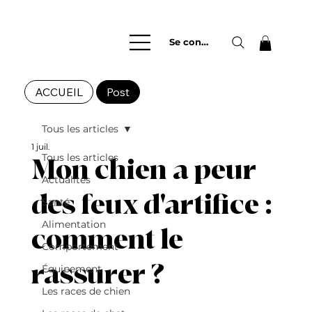
Se connecter
ACCUEIL
Post
Tous les articles
1 juil.
Tous les articles
Mon chien a peur
Actualités
des feux d'artifice :
Santé
Alimentation
comment le
Comportement
rassurer ?
Équipement
Les races de chien