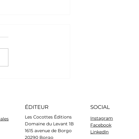
et chien : attention aux
ents, plantes et
ers cachés de la belle
on
ÉDITEUR
SOCIAL
Les Cocottes Éditions
Instagram
ales
Domaine du Levant 1B
Facebook
1615 avenue de Borgo
LinkedIn
20290 Borgo