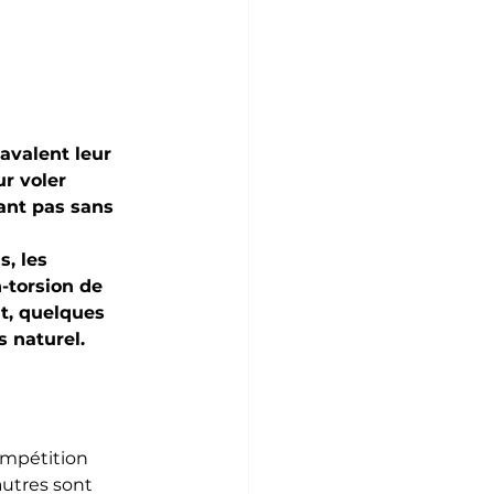
avalent leur 
r voler 
tant pas sans 
s, les 
-torsion de 
t, quelques 
 naturel.
ompétition 
autres sont 