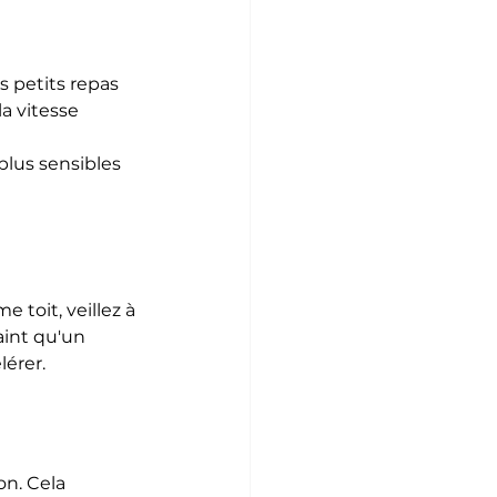
s petits repas 
a vitesse 
lus sensibles 
 toit, veillez à 
int qu'un 
érer.
n. Cela 