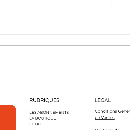
Faut-il laisser les
Été 
croquettes à volonté ?
alim
dang
sais
RUBRIQUES
LEGAL
Conditions Génér
LES ABONNEMENTS
de Ventes
LA BOUTIQUE
LE BLOG