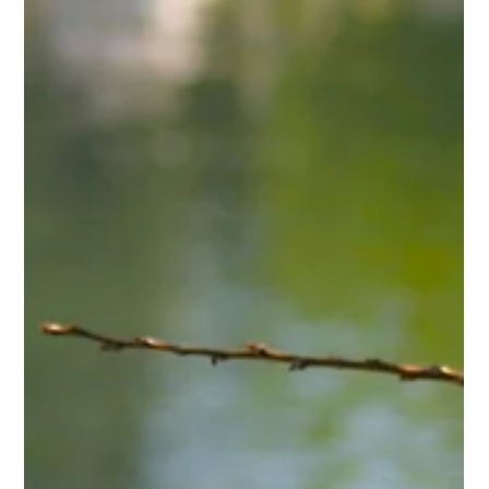
l'aventure à quatre pattes, ça se
prépare !
Partir sur les routes, s'arrêter face à un lac, se réveiller au
cœur de la montagne… La van life fait rêver de plus en
plus de voyageurs. Et pour beaucoup, impossible
d'imaginer cette aventure sans leur compagnon à quatre
pattes. Bonne nouvelle : chiens et même certains chats
peuvent parfaitement s'épanouir dans ce mode de
voyage, à condition de respecter leurs besoins et de bien
préparer le départ. Sur les réseaux sociaux, des
passionnés comme @flo_explorer ou @justinewdm pa