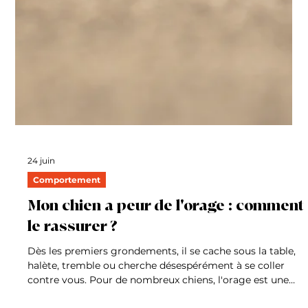
24 juin
Comportement
Mon chat griffe le canapé :
comprendre et corriger ce
comportement
Vous venez d'investir dans un nouveau canapé et,
quelques jours plus tard, votre chat décide d'en faire son
terrain de griffades favori. Une situation frustrante que
connaissent de nombreux propriétaires. Pourtant, avant
de penser à une bêtise ou à une provocation, il est
important de comprendre une chose : un chat ne griffe
jamais pour vous contrarier. Faire ses griffes est un
comportement naturel et indispensable à son bien-être.
La bonne nouvelle ? Il est tout à fait possi