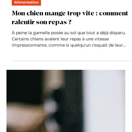
24 juin
Comportement
Mon chien a peur de l'orage : comment
le rassurer ?
Dès les premiers grondements, il se cache sous la table,
halète, tremble ou cherche désespérément à se coller
contre vous. Pour de nombreux chiens, l'orage est une
véritable source d'angoisse. Cette peur est d'ailleurs
beaucoup plus fréquente qu'on ne le pense et peut
toucher aussi bien les chiots que les chiens adultes. Si
certains animaux restent parfaitement indifférents aux
éclairs et au tonnerre, d'autres vivent ces épisodes
météorologiques comme une expérience particuli