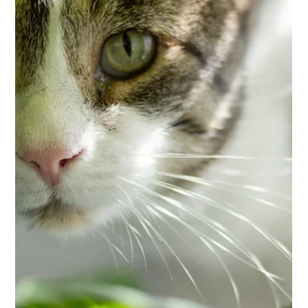
1 juil.
Comportement
Mon chien a peur des feux d'artifice :
comment le rassurer ?
Le 14 Juillet, le Nouvel An ou certaines fêtes locales sont
souvent synonymes de feux d'artifice. Un spectacle
magique pour les humains… mais parfois terrifiant pour
nos compagnons à quatre pattes. Chaque année, de
nombreux chiens paniquent au premier sifflement dans
le ciel. Certains tremblent, d'autres cherchent à fuir ou
refusent même de sortir pendant plusieurs heures. Cette
réaction est loin d'être exceptionnelle. Les bruits