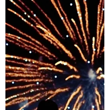
1 juil.
Comportement
Les chats savent-ils nager ? Faut-il les
emmener dans l’eau ?
On entend souvent dire que les chats détestent l’eau.
Pourtant, certaines vidéos de félins nageant dans une
piscine ou accompagnant leur propriétaire en paddle
font régulièrement le tour des réseaux sociaux. Alors, les
chats savent-ils vraiment nager ? Et surtout, est-il