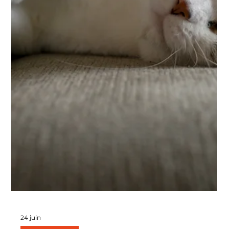
25 juin
Santé
Les plantes toxiques pour les chats à
connaître absolument
Une plante verte sur une étagère, un bouquet
fraîchement installé dans un vase ou quelques fleurs sur
un balcon peuvent sembler totalement inoffensifs.
Pourtant, de nombreuses plantes courantes représentent
un véritable danger pour les chats. Curieux par nature,
nos félins aiment explorer leur environnement, mordiller
une feuille ou jouer avec une tige qui dépasse. Si ce
comportement est souvent sans conséquence, certaines
plantes peuvent provoquer de graves intoxications, pa