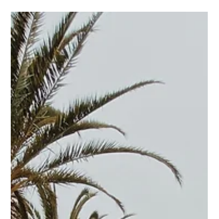
1 juil.
Comportement
J'ai trouvé des chatons abandonnés :
que faire ?
Vous pensez avoir trouvé des chatons abandonnés dans
un jardin, une grange ou au bord d'un chemin ? Avant de
les emporter, prenez quelques minutes pour observer la
situation. Dans bien des cas, leur mère n'est pas loin. Elle
s'absente régulièrement pour chercher de la nourriture
et peut laisser ses petits seuls pendant plusieurs heures.
Intervenir trop vite, même avec les meilleures intentions,
peut malheureusement réduire leurs chances de survie.
Vérifiez d'abord si la mère